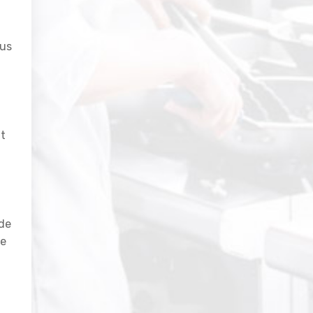
ous
nt
de
de