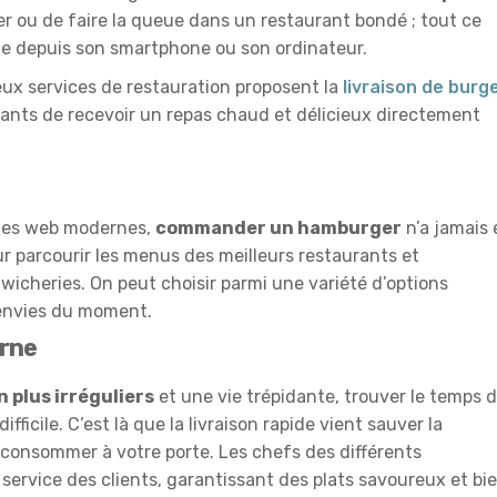
cer ou de faire la queue dans un restaurant bondé ; tout ce
nde depuis son smartphone ou son ordinateur.
reux services de restauration proposent la
livraison de burg
tants de recevoir un repas chaud et délicieux directement
ites web modernes,
commander un hamburger
n’a jamais 
ur parcourir les menus des meilleurs restaurants et
wicheries. On peut choisir parmi une variété d’options
 envies du moment.
erne
n plus irréguliers
et une vie trépidante, trouver le temps 
fficile. C’est là que la livraison rapide vient sauver la
 consommer à votre porte. Les chefs des différents
 service des clients, garantissant des plats savoureux et bi