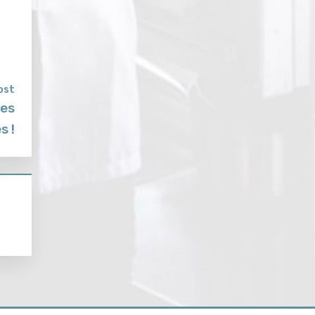
ost
des
s !