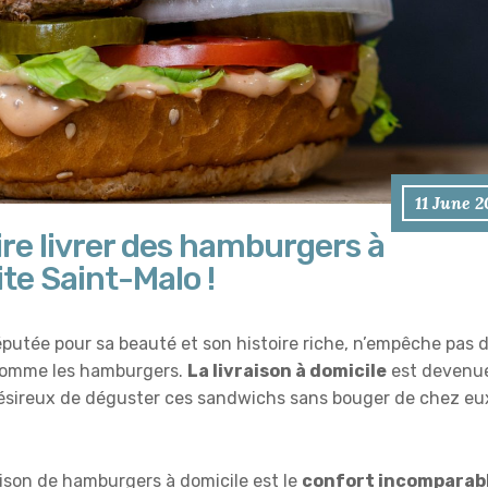
11 June 
ire livrer des hamburgers à
te Saint-Malo !
réputée pour sa beauté et son histoire riche, n’empêche pas 
comme les hamburgers.
La livraison à domicile
est devenu
ésireux de déguster ces sandwichs sans bouger de chez eux
aison de hamburgers à domicile est le
confort incomparab