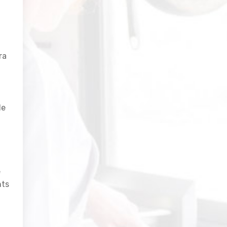
ra
de
e
nts