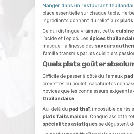
Manger dans un restaurant thaïlandai
place essentielle sur chaque table. Herbe
ingrédients donnent du relief aux
plats
Ce qui distingue vraiment cette
cuisine
l’acide et l’épicé. Les
épices thaïlandai
masquer la finesse des
saveurs authen
famille transmis par les cuisiniers passi
Quels plats goûter absolu
Difficile de passer à côté du fameux
pad
crevettes ou poulet, cacahuètes concassé
novices que les connaisseurs exigeants
thaïlandaise
.
Au-delà du
pad thaï
, impossible de rési
plats faits maison
. Chaque assiette ref
spécialités asiatiques
se dégustent d