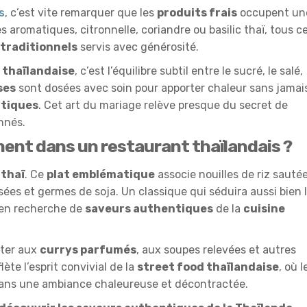
s
, c’est vite remarquer que les
produits frais
occupent un
s aromatiques, citronnelle, coriandre ou basilic thaï, tous c
 traditionnels
servis avec générosité.
 thaïlandaise
, c’est l’équilibre subtil entre le sucré, le salé,
ses
sont dosées avec soin pour apporter chaleur sans jamai
tiques
. Cet art du mariage relève presque du secret de
onnés.
ment dans un restaurant thaïlandais ?
 thaï
. Ce
plat emblématique
associe nouilles de riz sautée
es et germes de soja. Un classique qui séduira aussi bien 
 en recherche de
saveurs authentiques
de la
cuisine
ster aux
currys parfumés
, aux soupes relevées et autres
lète l’esprit convivial de la
street food thaïlandaise
, où l
ans une ambiance chaleureuse et décontractée.