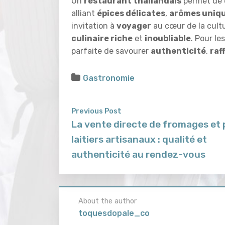
Un
restaurant thaïlandais
permet de
alliant
épices délicates
,
arômes uniq
invitation à
voyager
au cœur de la cultu
culinaire riche
et
inoubliable
. Pour l
parfaite de savourer
authenticité
,
raf
Gastronomie
Previous Post
La vente directe de fromages et 
laitiers artisanaux : qualité et
authenticité au rendez-vous
About the author
toquesdopale_co