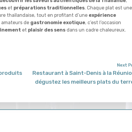
découvrir les saveurs authentiques de la Thaïlande
,
ues
et
préparations traditionnelles
. Chaque plat est une
re thaïlandaise, tout en profitant d’une
expérience
es amateurs de
gastronomie exotique
, c’est l’occasion
finement
et
plaisir des sens
dans un cadre chaleureux.
Next P
produits
Restaurant à Saint-Denis à la Réunio
dégustez les meilleurs plats du terr