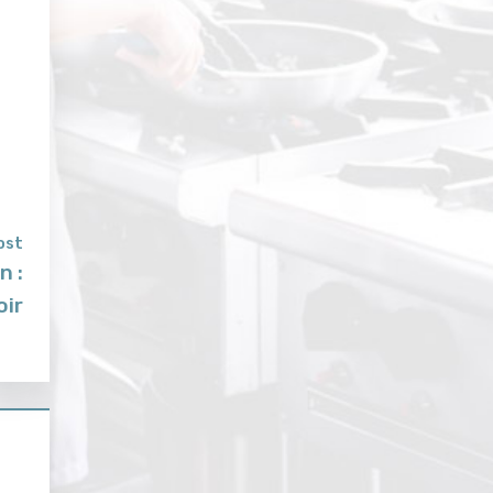
ost
n :
oir