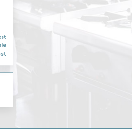
ost
ale
est